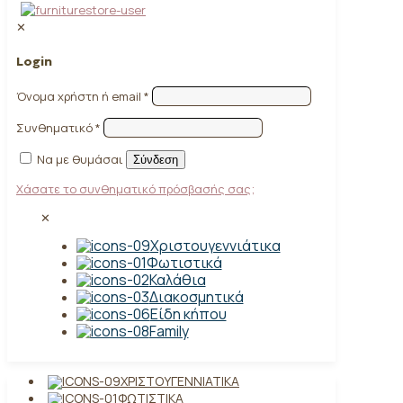
✕
Login
Όνομα χρήστη ή email
*
Συνθηματικό
*
Να με θυμάσαι
Σύνδεση
Χάσατε το συνθηματικό πρόσβασής σας;
✕
Χριστουγεννιάτικα
Φωτιστικά
Καλάθια
Διακοσμητικά
Είδη κήπου
Family
ΧΡΙΣΤΟΥΓΕΝΝΙΆΤΙΚΑ
ΦΩΤΙΣΤΙΚΆ