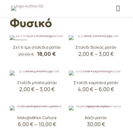
Φυσικό
-10%
Σετ 6 τμχ στολίδια ρατάν
Στολίδι δίσκος ρατάν
Original
Η
Price
18,00
€
2,00
€
–
3,00
€
20,00
€
price
τρέχουσα
range:
Αυτό
was:
τιμή
2,00 €
το
20,00 €.
είναι:
throug
προϊόν
18,00 €.
3,00 €
έχει
Στολίδι μπάλα ρατάν
Στολίδι καμπάνα ρατάν
πολλαπλές
Price
Price
2,00
€
–
3,00
€
4,00
€
–
6,00
€
παραλλαγές.
range:
range:
Οι
Αυτό
Αυτό
2,00 €
4,00 €
επιλογές
το
το
through
throug
μπορούν
προϊόν
προϊόν
3,00 €
6,00 €
να
έχει
έχει
Μολυβοθήκη Cultura
Βάζο ρατάν
επιλεγούν
πολλαπλές
πολλαπλές
Price
6,00
€
–
10,00
€
30,00
€
στη
παραλλαγές.
παραλλαγές.
range:
σελίδα
Οι
Οι
Αυτό