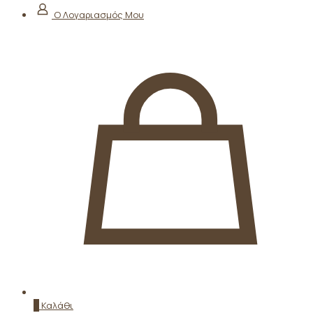
Ο Λογαριασμός Μου
0
Καλάθι