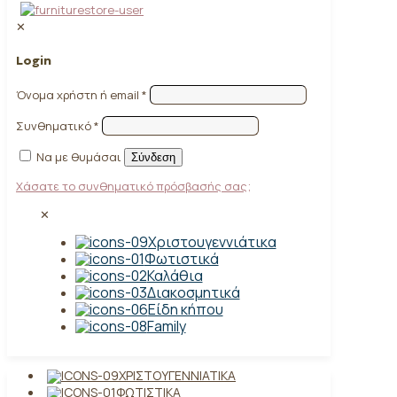
✕
Login
Όνομα χρήστη ή email
*
Συνθηματικό
*
Να με θυμάσαι
Σύνδεση
Χάσατε το συνθηματικό πρόσβασής σας;
✕
Χριστουγεννιάτικα
Φωτιστικά
Καλάθια
Διακοσμητικά
Είδη κήπου
Family
ΧΡΙΣΤΟΥΓΕΝΝΙΆΤΙΚΑ
ΦΩΤΙΣΤΙΚΆ