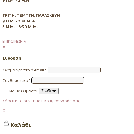
9 Π.Μ. - 2 Μ.Μ.
ΤΡΙΤΗ, ΠΕΜΠΤΗ, ΠΑΡΑΣΚΕΥΗ
9 Π.Μ. - 2 Μ. Μ. &
5 Μ.Μ. - 8:30 Μ. Μ.
ΕΠΙΚΟΙΝΩΝΙΑ
✕
Σύνδεση
Όνομα χρήστη ή email
*
Συνθηματικό
*
Να με θυμάσαι
Σύνδεση
Χάσατε το συνθηματικό πρόσβασής σας;
✕
Καλάθι