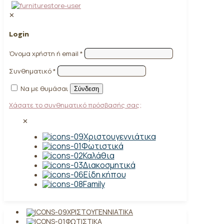
✕
Login
Όνομα χρήστη ή email
*
Συνθηματικό
*
Να με θυμάσαι
Σύνδεση
Χάσατε το συνθηματικό πρόσβασής σας;
✕
Χριστουγεννιάτικα
Φωτιστικά
Καλάθια
Διακοσμητικά
Είδη κήπου
Family
ΧΡΙΣΤΟΥΓΕΝΝΙΆΤΙΚΑ
ΦΩΤΙΣΤΙΚΆ