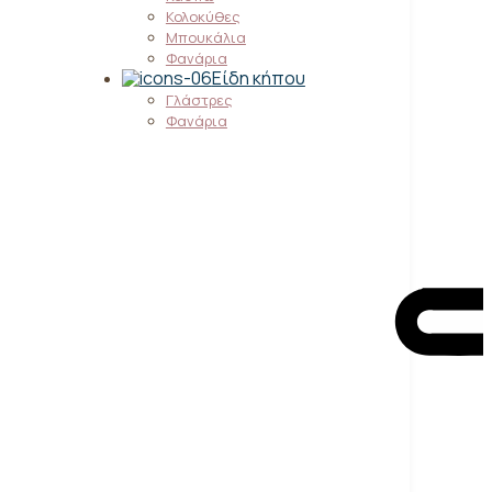
Κολοκύθες
Μπουκάλια
Φανάρια
Είδη κήπου
Γλάστρες
Φανάρια