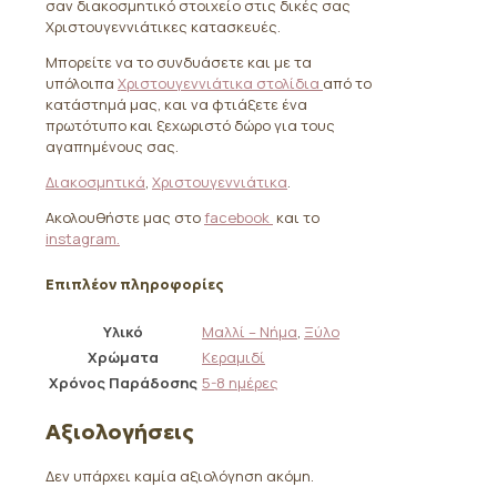
σαν διακοσμητικό στοιχείο στις δικές σας
Χριστουγεννιάτικες κατασκευές.
Μπορείτε να το συνδυάσετε και με τα
υπόλοιπα
Χριστουγεννιάτικα στολίδια
από το
κατάστημά μας, και να φτιάξετε ένα
πρωτότυπο και ξεχωριστό δώρο για τους
αγαπημένους σας.
Διακοσμητικά
,
Χριστουγεννιάτικα
.
Ακολουθήστε μας στο
facebook
και το
instagram.
Επιπλέον πληροφορίες
Υλικό
Μαλλί – Νήμα
,
Ξύλο
Χρώματα
Κεραμιδί
Χρόνος Παράδοσης
5-8 ημέρες
Αξιολογήσεις
Δεν υπάρχει καμία αξιολόγηση ακόμη.