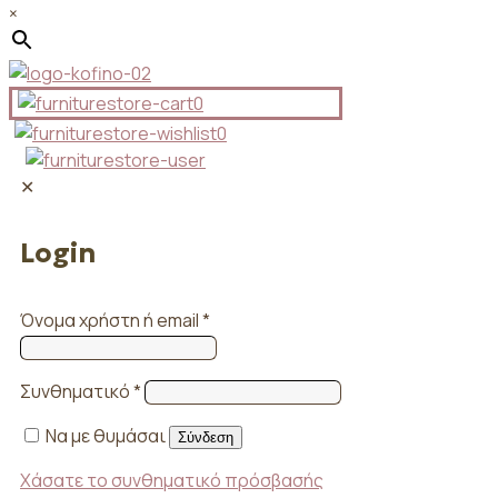
×
0
0
✕
Login
Όνομα χρήστη ή email
*
Συνθηματικό
*
Να με θυμάσαι
Σύνδεση
Χάσατε το συνθηματικό πρόσβασής