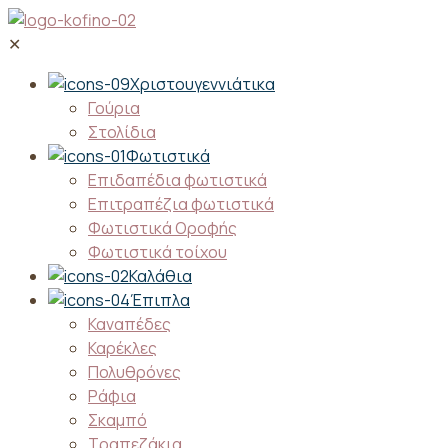
✕
Χριστουγεννιάτικα
Γούρια
Στολίδια
Φωτιστικά
Επιδαπέδια φωτιστικά
Επιτραπέζια φωτιστικά
Φωτιστικά Οροφής
Φωτιστικά τοίχου
Καλάθια
Έπιπλα
Καναπέδες
Καρέκλες
Πολυθρόνες
Ράφια
Σκαμπό
Τραπεζάκια