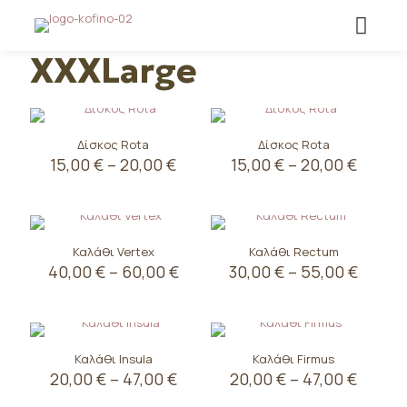
XXXLarge
Δίσκος Rota
Δίσκος Rota
Price
Price
15,00
€
–
20,00
€
15,00
€
–
20,00
€
range:
range:
Αυτό
Αυτό
15,00 €
15,00 
το
το
through
throu
προϊόν
προϊόν
20,00 €
20,00 
έχει
έχει
Καλάθι Vertex
Καλάθι Rectum
πολλαπλές
πολλαπλές
Price
Price
40,00
€
–
60,00
€
30,00
€
–
55,00
€
παραλλαγές.
παραλλαγές.
range:
range:
Οι
Οι
Αυτό
Αυτό
40,00 €
30,00 
επιλογές
επιλογές
το
το
through
throu
μπορούν
μπορούν
προϊόν
προϊόν
60,00 €
55,00 
να
να
έχει
έχει
Καλάθι Insula
Καλάθι Firmus
επιλεγούν
επιλεγούν
πολλαπλές
πολλαπλές
Price
Price
20,00
€
–
47,00
€
20,00
€
–
47,00
€
στη
στη
παραλλαγές.
παραλλαγές.
range:
range:
σελίδα
σελίδα
Οι
Οι
Αυτό
Αυτό