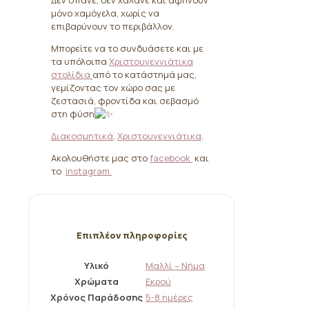
Δεν σπάνε, δεν χαλάνε και αφήνουν
μόνο χαμόγελα, χωρίς να
επιβαρύνουν το περιβάλλον.
Μπορείτε να το συνδυάσετε και με
τα υπόλοιπα
Χριστουγεννιάτικα
στολίδια
από το κατάστημά μας,
γεμίζοντας τον χώρο σας με
ζεστασιά, φροντίδα και σεβασμό
στη φύση
Διακοσμητικά
,
Χριστουγεννιάτικα
.
Ακολουθήστε μας στο
facebook
και
το
instagram.
Επιπλέον πληροφορίες
Υλικό
Μαλλί – Νήμα
Χρώματα
Εκρού
Χρόνος Παράδοσης
5-8 ημέρες