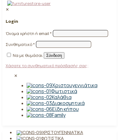
✕
Login
Όνομα χρήστη ή email
*
Συνθηματικό
*
Να με θυμάσαι
Σύνδεση
Χάσατε το συνθηματικό πρόσβασής σας;
✕
Χριστουγεννιάτικα
Φωτιστικά
Καλάθια
Διακοσμητικά
Είδη κήπου
Family
ΧΡΙΣΤΟΥΓΕΝΝΙΆΤΙΚΑ
ΦΩΤΙΣΤΙΚΆ