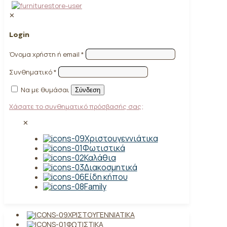
✕
Login
Όνομα χρήστη ή email
*
Συνθηματικό
*
Να με θυμάσαι
Σύνδεση
Χάσατε το συνθηματικό πρόσβασής σας;
✕
Χριστουγεννιάτικα
Φωτιστικά
Καλάθια
Διακοσμητικά
Είδη κήπου
Family
ΧΡΙΣΤΟΥΓΕΝΝΙΆΤΙΚΑ
ΦΩΤΙΣΤΙΚΆ