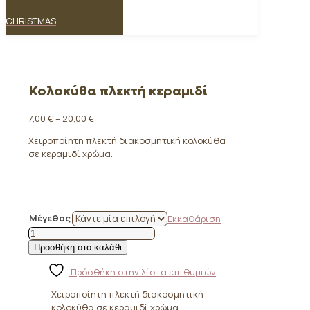
CHRISTMAS
Κολοκύθα πλεκτή κεραμιδί
Price
7,00
€
–
20,00
€
range:
Χειροποίητη πλεκτή διακοσμητική κολοκύθα
7,00 €
σε κεραμιδί χρώμα.
through
20,00 €
Μέγεθος
Εκκαθάριση
Κολοκύθα
πλεκτή
Προσθήκη στο καλάθι
κεραμιδί
ποσότητα
Πρόσθήκη στην λίστα επιθυμιών
Χειροποίητη πλεκτή διακοσμητική
κολοκύθα σε κεραμιδί χρώμα.