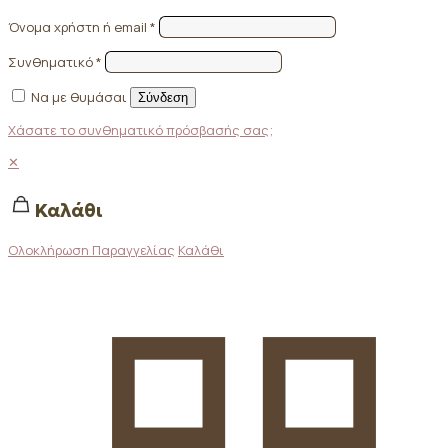
Όνομα χρήστη ή email
*
Συνθηματικό
*
Να με θυμάσαι
Σύνδεση
Χάσατε το συνθηματικό πρόσβασής σας;
✕
Καλάθι
Ολοκλήρωση Παραγγελίας
Καλάθι