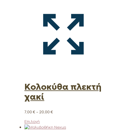
Κολοκύθα πλεκτή
χακί
Price
7,00
€
–
20,00
€
range:
Αυτό
Επιλογή
7,00 €
το
through
προϊόν
20,00 €