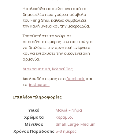
Η κολοκύθα αποτελεί ένα από τα
δημοφιλέστερα γούρια-σύμβολα
του Feng Shui, καθώς συμβολίζει
την καλή υγεία και την μακροζωία.
Τοποθετήστε το γούρι σε
οποιοδήποτε μέρος του σπιτιού για
να διαλύσει την αρνητική ενέργεια
και να ενισχύσει την οικογενειακή
αρμονία.
Διακοσμητικά
,
Κολοκύθες
Ακολουθήστε μας στο
facebook
και
το
instagram.
Επιπλέον πληροφορίες
Υλικό
Μαλλί – Νήμα
Χρώματα
Κεραμιδί
Μέγεθος
Small
,
Large
,
Medium
Χρόνος Παράδοσης
5-8 ημέρες