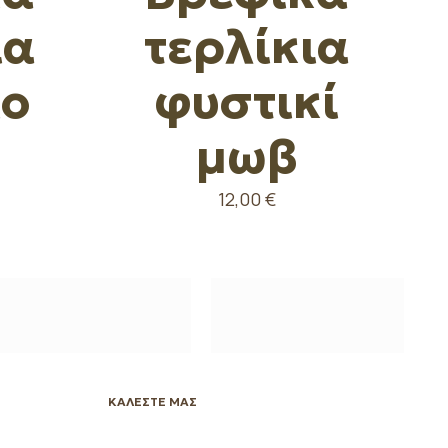
ια
τερλίκια
ιο
φυστικί
μωβ
12,00
€
ΚΑΛΕΣΤΕ ΜΑΣ