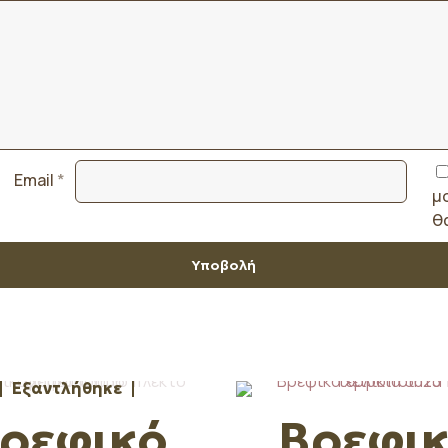
Email
*
μ
θ
Εξαντλήθηκε
ρεφικό
Βρεφι