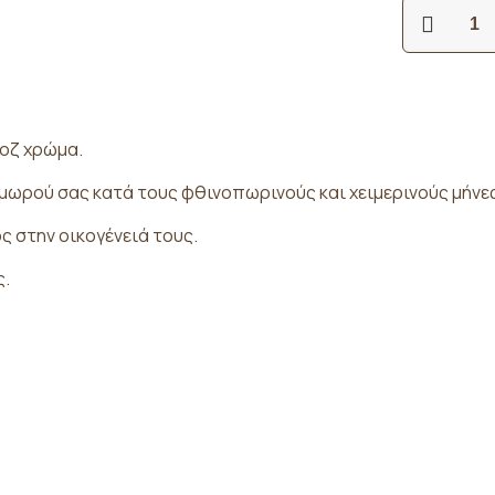
Βρεφικά
τερλίκια
λευκό
ροζ
ποσότητα
ροζ χρώμα.
μωρού σας κατά τους φθινοπωρινούς και χειμερινούς μήνες
ς στην οικογένειά τους.
ς.