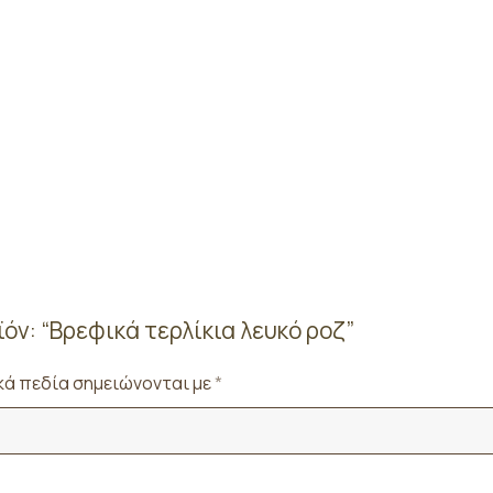
όν: “Βρεφικά τερλίκια λευκό ροζ”
ά πεδία σημειώνονται με
*