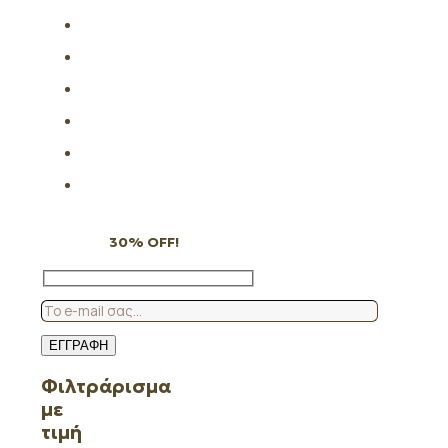
Subscribe to our newsletter
and grab
30% OFF!
Φιλτράρισμα
με
τιμή