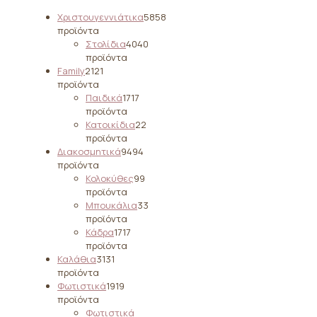
Χριστουγεννιάτικα
58
58
προϊόντα
Στολίδια
40
40
προϊόντα
Family
21
21
προϊόντα
Παιδικά
17
17
προϊόντα
Κατοικίδια
2
2
προϊόντα
Διακοσμητικά
94
94
προϊόντα
Κολοκύθες
9
9
προϊόντα
Μπουκάλια
3
3
προϊόντα
Κάδρα
17
17
προϊόντα
Καλάθια
31
31
προϊόντα
Φωτιστικά
19
19
προϊόντα
Φωτιστικά