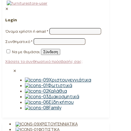
✕
Login
Όνομα χρήστη ή email
*
Συνθηματικό
*
Να με θυμάσαι
Σύνδεση
Χάσατε το συνθηματικό πρόσβασής σας;
✕
Χριστουγεννιάτικα
Φωτιστικά
Καλάθια
Διακοσμητικά
Είδη κήπου
Family
ΧΡΙΣΤΟΥΓΕΝΝΙΆΤΙΚΑ
ΦΩΤΙΣΤΙΚΆ