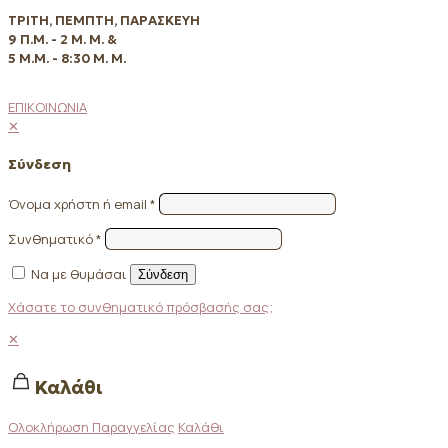
ΤΡΙΤΗ, ΠΕΜΠΤΗ, ΠΑΡΑΣΚΕΥΗ
9 Π.Μ. - 2 Μ. Μ. &
5 Μ.Μ. - 8:30 Μ. Μ.
ΕΠΙΚΟΙΝΩΝΙΑ
✕
Σύνδεση
Όνομα χρήστη ή email
*
Συνθηματικό
*
Να με θυμάσαι
Σύνδεση
Χάσατε το συνθηματικό πρόσβασής σας;
✕
Καλάθι
Ολοκλήρωση Παραγγελίας
Καλάθι