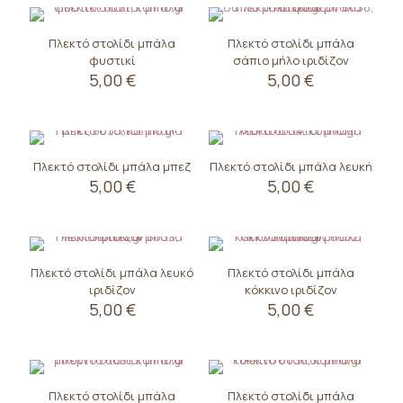
through
throug
μπορούν
να
προϊόν
προϊόν
3,00 €
6,00 €
να
επιλεγούν
έχει
έχει
Πλεκτό στολίδι μπάλα
Πλεκτό στολίδι μπάλα
επιλεγούν
στη
πολλαπλές
πολλαπλές
φυστικί
σάπιο μήλο ιριδίζον
στη
σελίδα
παραλλαγές.
παραλλαγές.
5,00
€
5,00
€
σελίδα
του
Οι
Οι
του
προϊόντος
επιλογές
επιλογές
προϊόντος
μπορούν
μπορούν
να
να
επιλεγούν
επιλεγούν
Πλεκτό στολίδι μπάλα μπεζ
Πλεκτό στολίδι μπάλα λευκή
στη
στη
5,00
€
5,00
€
σελίδα
σελίδα
του
του
προϊόντος
προϊόντος
Πλεκτό στολίδι μπάλα λευκό
Πλεκτό στολίδι μπάλα
ιριδίζον
κόκκινο ιριδίζον
5,00
€
5,00
€
Πλεκτό στολίδι μπάλα
Πλεκτό στολίδι μπάλα