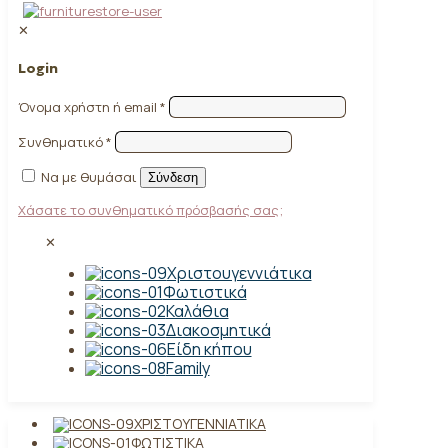
✕
Login
Όνομα χρήστη ή email
*
Συνθηματικό
*
Να με θυμάσαι
Σύνδεση
Χάσατε το συνθηματικό πρόσβασής σας;
✕
Χριστουγεννιάτικα
Φωτιστικά
Καλάθια
Διακοσμητικά
Είδη κήπου
Family
ΧΡΙΣΤΟΥΓΕΝΝΙΆΤΙΚΑ
ΦΩΤΙΣΤΙΚΆ