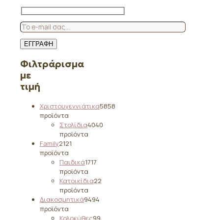
Φιλτράρισμα
με
τιμή
Χριστουγεννιάτικα
58
58
προϊόντα
Στολίδια
40
40
προϊόντα
Family
21
21
προϊόντα
Παιδικά
17
17
προϊόντα
Κατοικίδια
2
2
προϊόντα
Διακοσμητικά
94
94
προϊόντα
Κολοκύθες
9
9