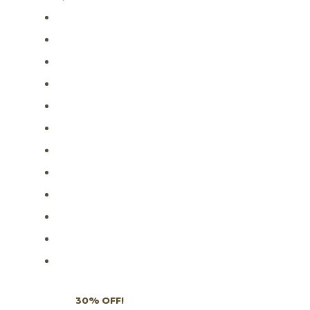
Subscribe to our newsletter
and grab
30% OFF!