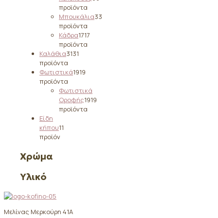
προϊόντα
Μπουκάλια
3
3
προϊόντα
Κάδρα
17
17
προϊόντα
Καλάθια
31
31
προϊόντα
Φωτιστικά
19
19
προϊόντα
Φωτιστικά
Οροφής
19
19
προϊόντα
Είδη
κήπου
1
1
προϊόν
Χρώμα
Υλικό
Μελίνας Μερκούρη 41Α