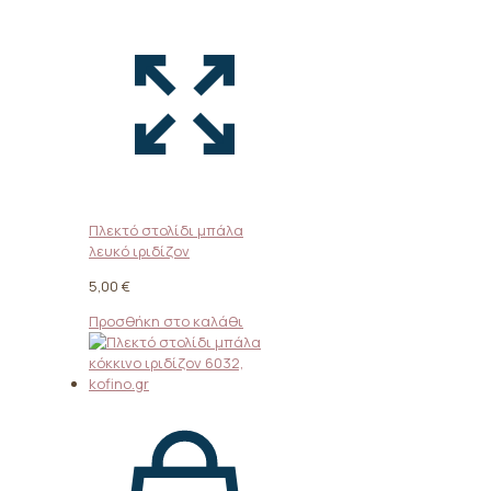
Πλεκτό στολίδι μπάλα
λευκό ιριδίζον
5,00
€
Προσθήκη στο καλάθι