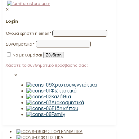
✕
Login
Όνομα χρήστη ή email
*
Συνθηματικό
*
Να με θυμάσαι
Σύνδεση
Χάσατε το συνθηματικό πρόσβασής σας;
✕
Χριστουγεννιάτικα
Φωτιστικά
Καλάθια
Διακοσμητικά
Είδη κήπου
Family
ΧΡΙΣΤΟΥΓΕΝΝΙΆΤΙΚΑ
ΦΩΤΙΣΤΙΚΆ