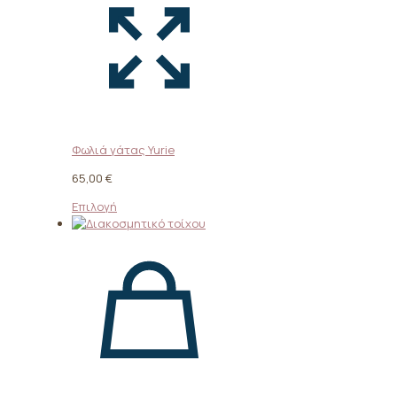
Φωλιά γάτας Yurie
65,00
€
Αυτό
Επιλογή
το
προϊόν
έχει
πολλαπλές
παραλλαγές.
Οι
επιλογές
μπορούν
να
επιλεγούν
στη