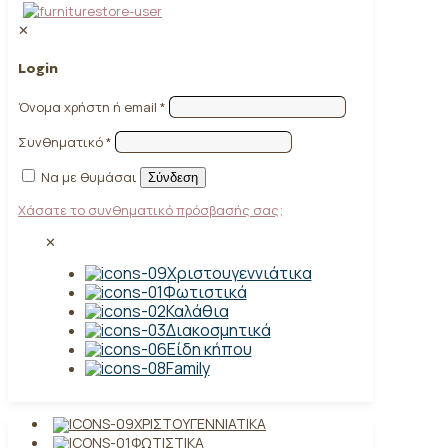
✕
Login
Όνομα χρήστη ή email
*
Συνθηματικό
*
Να με θυμάσαι
Σύνδεση
Χάσατε το συνθηματικό πρόσβασής σας;
✕
Χριστουγεννιάτικα
Φωτιστικά
Καλάθια
Διακοσμητικά
Είδη κήπου
Family
ΧΡΙΣΤΟΥΓΕΝΝΙΆΤΙΚΑ
ΦΩΤΙΣΤΙΚΆ