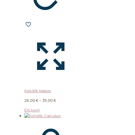
Καλάθι Nepos
Price
26,00
€
–
35,00
€
range:
Αυτό
Επιλογή
26,00 €
το
through
προϊόν
35,00 €
έχει
πολλαπλές