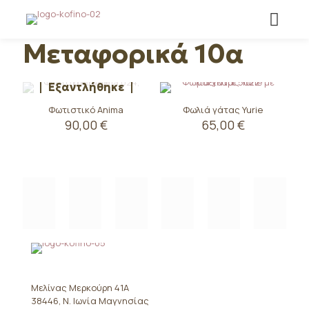
Μεταφορικά 10α
Εξαντλήθηκε
Φωτιστικό Anima
Φωλιά γάτας Yurie
90,00
€
65,00
€
Αυτό
το
προϊόν
έχει
πολλαπλές
παραλλαγές.
Οι
επιλογές
μπορούν
να
επιλεγούν
στη
Μελίνας Μερκούρη 41Α
σελίδα
38446, Ν. Ιωνία Μαγνησίας